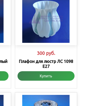
300
руб.
елый
Плафон для люстр ЛС 1098
Е27
Купить