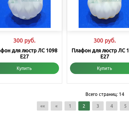
300
руб.
300
руб.
фон для люстр ЛС 1098
Плафон для люстр ЛС 
Е27
Е27
Купить
Купить
Всего страниц:
14
««
«
1
2
3
4
5