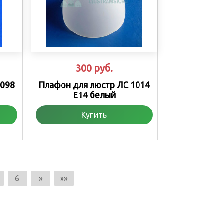
300
руб.
1098
Плафон для люстр ЛС 1014
Е14 белый
Купить
6
»
»»