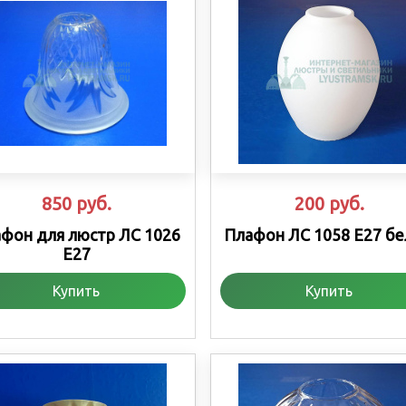
850
руб.
200
руб.
фон для люстр ЛС 1026
Плафон ЛС 1058 Е27 б
Е27
Купить
Купить