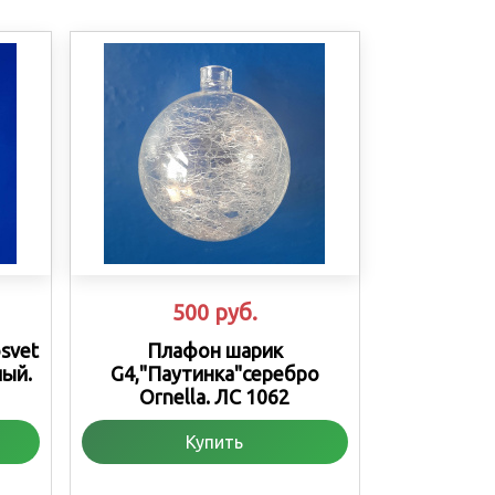
500
руб.
svet
Плафон шарик
лый.
G4,"Паутинка"серебро
Ornella. ЛС 1062
Купить