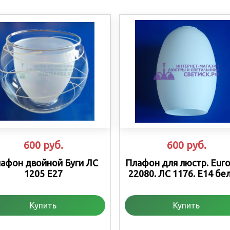
600
руб.
600
руб.
афон двойной Буги ЛС
Плафон для люстр. Euro
1205 Е27
22080. ЛС 1176. Е14 бе
Купить
Купить