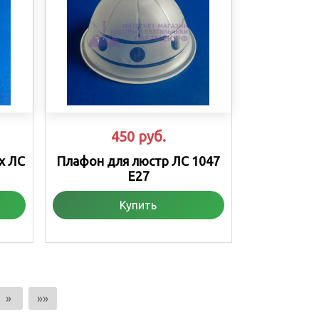
450
руб.
x ЛС
Плафон для люстр ЛС 1047
Е27
Купить
»
»»