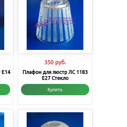
350
руб.
 Е14
Плафон для люстр ЛС 1183
Е27 Стекло
Купить