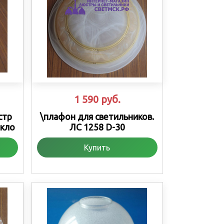
1 590
руб.
стр
\плафон для светильников.
екло
ЛС 1258 D-30
Купить