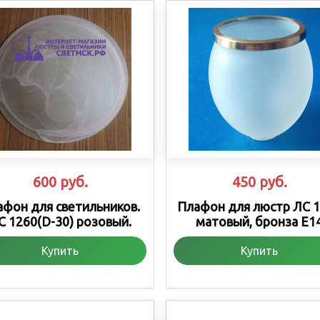
600
руб.
450
руб.
афон для светильников.
Плафон для люстр ЛС 
С 1260(D-30) розовый.
матовый, бронза Е1
Купить
Купить