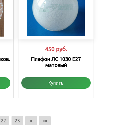
450
руб.
ков.
Плафон ЛС 1030 Е27
матовый
Купить
22
23
»
»»