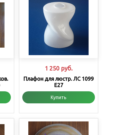
1 250
руб.
ов.
Плафон для люстр. ЛС 1099
)
Е27
Купить