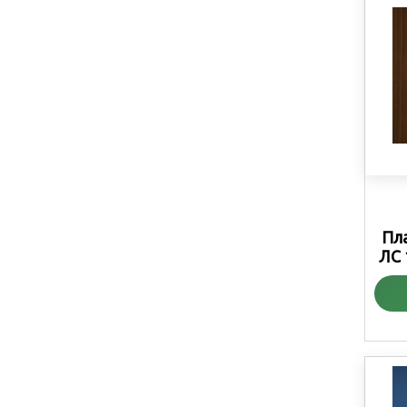
Пл
ЛС 