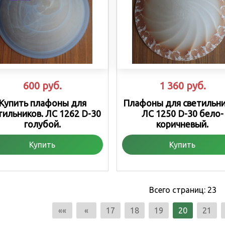
600
руб.
1 360
руб.
Купить плафоны для
Плафоны для светильни
тильников. ЛС 1262 D-30
ЛС 1250 D-30 бело-
голубой.
коричневый.
Купить
Купить
Всего страниц:
23
««
«
17
18
19
20
21